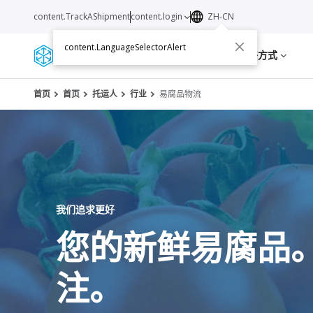
content.TrackAShipment
content.login
ZH-CN
content.LanguageSelectorAlert
服务
资源
关于我们
联络方式
首页
首页
托运人
行业
易腐品物流
我们追求更好
您的新鲜易腐品
注。