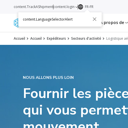
content.TrackAShipment
content.login
FR-FR
content.LanguageSelectorAlert
Services
Ressources
A propos de
Accueil
Accueil
Expéditeurs
Secteurs d'activité
Logistique aé
NOUS ALLONS PLUS LOIN
Fournir les pièc
qui vous permet
mouvement