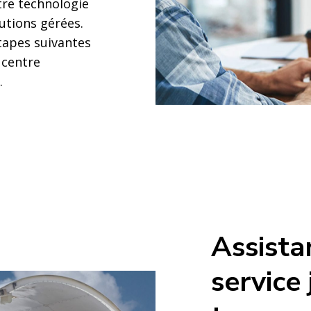
tre technologie
utions gérées.
étapes suivantes
 centre
.
Assista
service