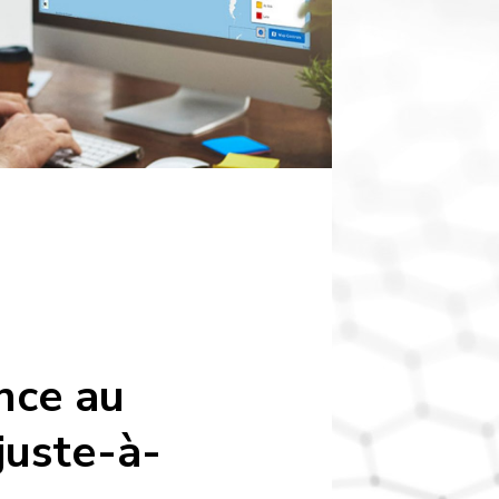
nce au
 juste-à-