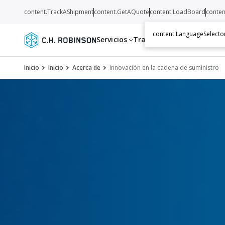
content.TrackAShipment
content.GetAQuote
content.LoadBoard
conten
content.LanguageSelecto
Servicios
Transportistas
Recurso
Inicio
Inicio
Acerca de
Innovación en la cadena de suministro