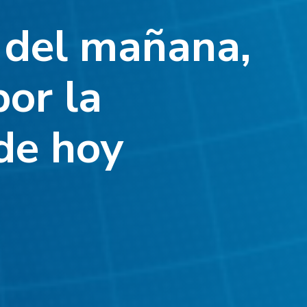
a del mañana,
or la
de hoy