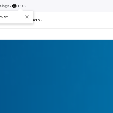
t.login
ES-US
rAlert
s
Acerca de
Contacto